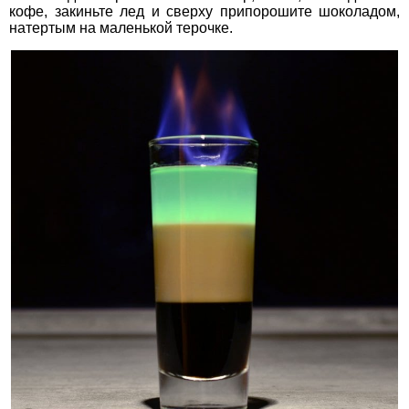
кофе, закиньте лед и сверху припорошите шоколадом,
натертым на маленькой терочке.