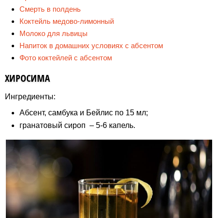
Смерть в полдень
Коктейль медово-лимонный
Молоко для львицы
Напиток в домашних условиях с абсентом
Фото коктейлей с абсентом
ХИРОСИМА
Ингредиенты:
Абсент, самбука и Бейлис по 15 мл;
гранатовый сироп – 5-6 капель.