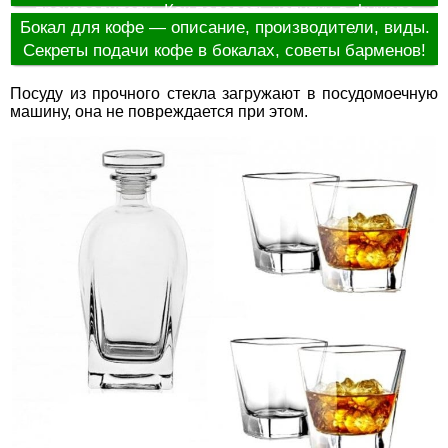
производители. Как подавать напитки в фужере
Бокал для кофе — описание, производители, виды.
харрикейн?
Секреты подачи кофе в бокалах, советы барменов!
Посуду из прочного стекла загружают в посудомоечную
машину, она не повреждается при этом.