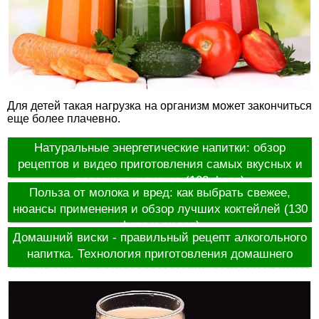
Для детей такая нагрузка на организм может закончиться
еще более плачевно.
Натуральные энергетические напитки: обзор
рецептов и видео приготовления самых вкусных и
полезных напитков (100 фото)
Польза от молока и вред: как выбрать свежее,
нюансы применения и обзор лучших коктейлей (130
фото и видео)
Домашний виски - правильный рецепт алкогольного
напитка. Технология приготовления домашнего
виски: рецепты односолодового шотландского виски,
односолодовый «Pure Pot Still» ирландский виски,
американский ржаной виски