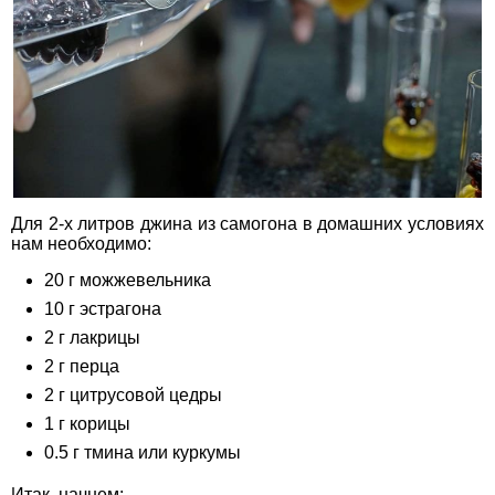
Для 2-х литров джина из самогона в домашних условиях
нам необходимо:
20 г можжевельника
10 г эстрагона
2 г лакрицы
2 г перца
2 г цитрусовой цедры
1 г корицы
0.5 г тмина или куркумы
Итак, начнем: